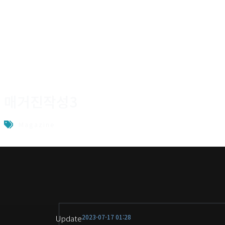
ABOUT
DE
매거진작성3
Magazine
2023-07-17 01:28
Update