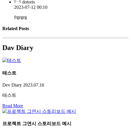
dotoris
2023-07-12 00:10
frgrgrg
Related Posts
Dav Diary
테스트
Dev Diary
2023.07.16
테스트
Read More
프로젝트 그연시 스토리보드 예시